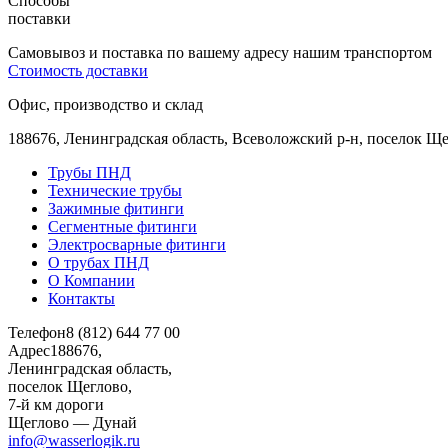
Способы
поставки
Cамовывоз и поставка по вашему адресу нашим транспортом
Стоимость доставки
Офис, производство и склад
188676, Ленинградская область, Всеволожский р-н, поселок Щ
Трубы ПНД
Технические трубы
Зажимные фитинги
Сегментные фитинги
Электросварные фитинги
О трубах ПНД
О Компании
Контакты
Телефон
8 (812) 644 77 00
Адрес
188676,
Ленинградская область,
поселок Щеглово,
7-й км дороги
Щеглово — Дунай
info@wasserlogik.ru